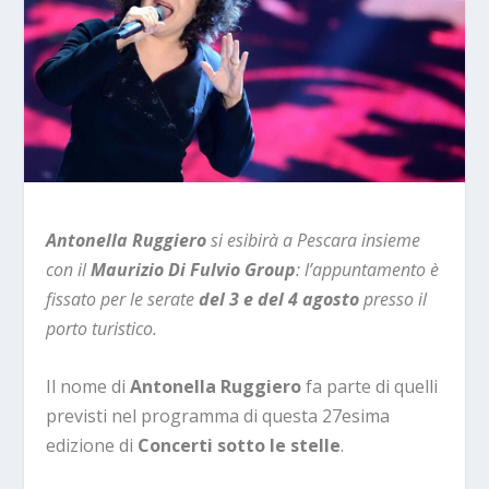
Antonella Ruggiero
si esibirà a Pescara insieme
con il
Maurizio Di Fulvio Group
: l’appuntamento è
fissato per le serate
del 3 e del 4 agosto
presso il
porto turistico.
Il nome di
Antonella Ruggiero
fa parte di quelli
previsti nel programma di questa 27esima
edizione di
Concerti sotto le stelle
.