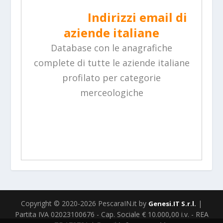
Indirizzi email di
aziende italiane
Database con le anagrafiche
complete di tutte le aziende italiane
profilato per categorie
merceologiche
Copyright © 2020-2026 PescaraIN.it by
|
Genesi.IT S.r.l.
Partita IVA 02023100676 - Cap. Sociale € 10.000,00 i.v. - REA