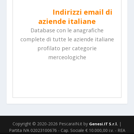
Indirizzi email di
aziende italiane
Database con le anagrafiche
complete di tutte le aziende italiane
profilato per categorie
merceologiche
Copyright © 2020-2026 PescaraIN.it by
|
Genesi.IT S.r.l.
Partita IVA 02023100676 - Cap. Sociale € 10.000,00 i.v. - REA