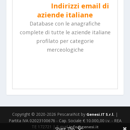
Indirizzi email di
aziende italiane
Database con le anagrafiche
complete di tutte le aziende italiane
profilato per categorie
merceologiche
Copyright © 2020-2026 PescaraIN.it by
|
Genesi.IT S.r.l.
Partita IVA 02023100676 - Cap. Sociale € 10.000,00 i.v. - REA
TE 172721 | E-mail
info@genesi.it
Share This