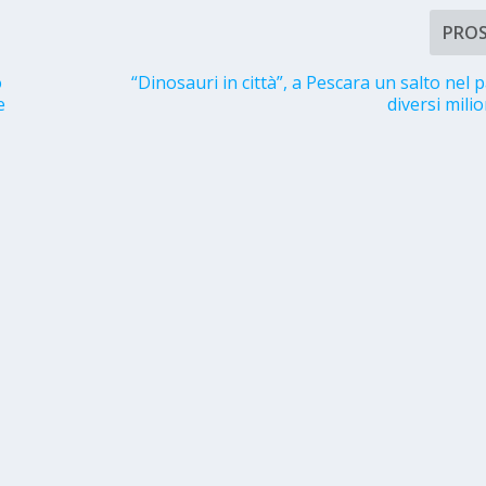
PRO
o
“Dinosauri in città”, a Pescara un salto nel 
e
diversi milio